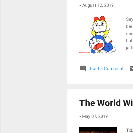
ing
-
August 12, 2019
Say
ber
sem
hal
jad
mem
gru
Post a Comment
sul
den
kes
per
har
The World Wi
ber
ken
-
May 07, 2019
Tid