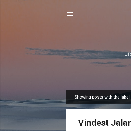
Lif
Showing posts with the label
P
o
s
Vindest Jala
t
s