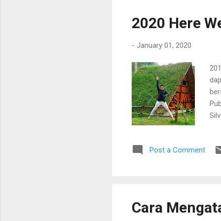
saa
tid
2020 Here W
per
sam
-
January 01, 2020
201
dap
ber
Pub
Sil
di 
tan
Post a Comment
pek
dit
pen
mam
pen
Cara Mengat
dir