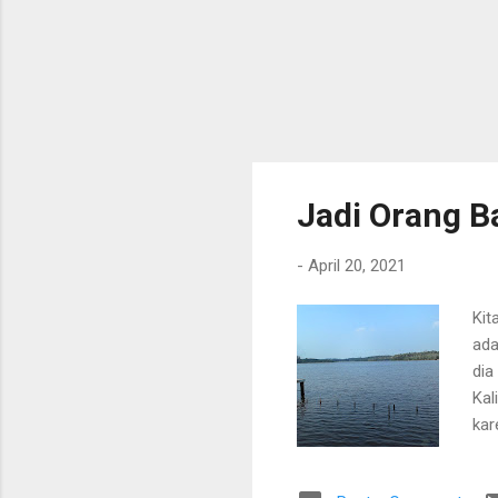
Jadi Orang B
-
April 20, 2021
Kit
ada
dia
Kal
kar
Ter
har