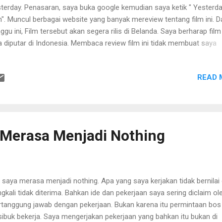
terday. Penasaran, saya buka google kemudian saya ketik " Yesterd
m". Muncul berbagai website yang banyak mereview tentang film ini. 
ggu ini, Film tersebut akan segera rilis di Belanda. Saya berharap film 
a diputar di Indonesia. Membaca review film ini tidak membuat saya
tarik. Memang, minat baca saya mulai berkurang, tapi saya khawatir, 
uk berkomentar saya meningkat. Semoga tidak ya. Saya kembali
READ 
buka youtube dan mengetik di kotak search trailer Yesterday Film.
ilernya saja sudah banyak spoiler. Film ini menceritakan bagaimana d
pa The Beatles. Awalnya sih konyol, seorang lelaki tertabrak karena t
a di seluruh dunia terjadi pemadaman global alias mati listrik massal. 
lelaki ini tetap selamat dan bangun dimana dunia tidak pernah memilik
 Merasa Menjadi Nothing
tles. Setiap dia menyanyikan lagu The Beatles, orang-orang berpikir i
..
, saya merasa menjadi nothing. Apa yang saya kerjakan tidak bernilai
ingkali tidak diterima. Bahkan ide dan pekerjaan saya sering diclaim ol
ertanggung jawab dengan pekerjaan. Bukan karena itu permintaan bos
 sibuk bekerja. Saya mengerjakan pekerjaan yang bahkan itu bukan di