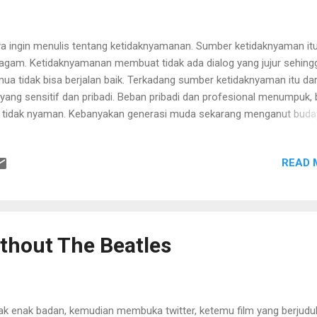
in mengerjakan sesuatu, setelah saya men...
a ingin menulis tentang ketidaknyamanan. Sumber ketidaknyaman it
agam. Ketidaknyamanan membuat tidak ada dialog yang jujur sehing
ua tidak bisa berjalan baik. Terkadang sumber ketidaknyaman itu dari
 yang sensitif dan pribadi. Beban pribadi dan profesional menumpuk, 
i tidak nyaman. Kebanyakan generasi muda sekarang menganut buda
permalukan orang lain di depan khalayak netizen atau paling tidak
p, dibandingkan dengan berbicara langsung kepada orang terkait. Leb
READ 
it lagi, bagi pemegang jabatan. Curhat di sosial media atau menegur
gan di sebuah WA grup itu juga tidak baik. Tuhan aja tidak broadcast
alahan manusia. Masalah lebih serius adalah tentang pengabaian,
asaan diabaikan. Saya pikir sebagai pemimpin pada level apapun, kita
us memastikan bahwa semua orang memiliki kesempatan sama unt
thout The Beatles
sinar dan tumbuh. Terkadang ada favoritisme tak disengaja karena
yaman bekerja dengan seseorang. Tidak ada pelajaran yang ...
ak enak badan, kemudian membuka twitter, ketemu film yang berjudu