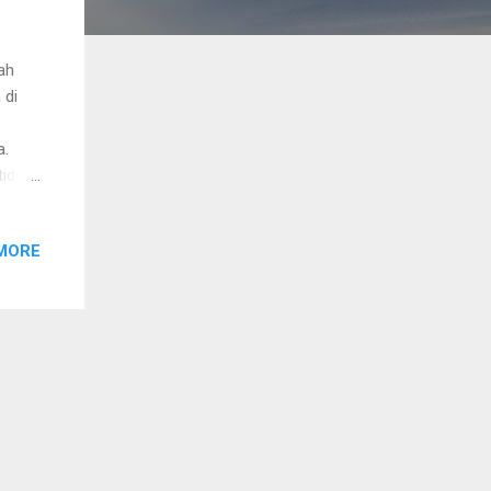
ah
 di
a.
tidak
kak
a saat
MORE
emang
engaja
sial.
u
cari
 Saya