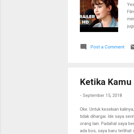
Yes
Fil
min
jug
ter
unt
Post a Comment
mem
Tra
tan
tib
si 
Ketika Kamu
Bea
lag.
-
September 15, 2018
Oke. Untuk kesekian kalinya
tidak dihargai. Ide saya ser
orang lain. Padahal saya b
ada bos, saya baru terlihat