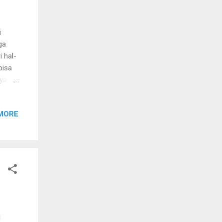
u
ga
 hal-
bisa
ya
 WA
ih
MORE
uk
l