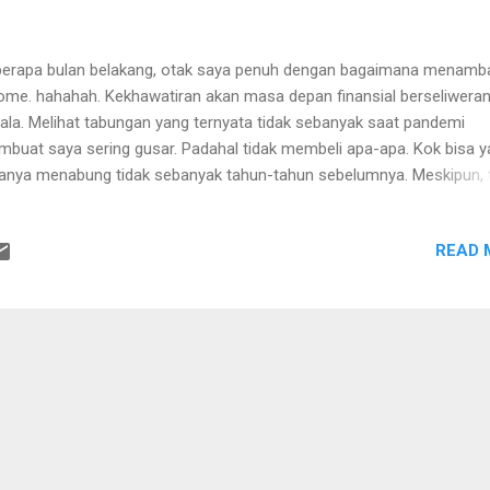
erapa bulan belakang, otak saya penuh dengan bagaimana menamb
ome. hahahah. Kekhawatiran akan masa depan finansial berseliweran
ala. Melihat tabungan yang ternyata tidak sebanyak saat pandemi
buat saya sering gusar. Padahal tidak membeli apa-apa. Kok bisa y
anya menabung tidak sebanyak tahun-tahun sebelumnya. Meskipun, 
 kebutuhan tambahan, tidak ada hutang, ya paling menyenangkan ka
 keponakan sesekali. SSaya pikir dan kemudian cari-cari info ternyat
READ 
ga BBM naik, semua komoditi juga naik. Ya apa boleh buat, dunia m
erti itu. Mungkin inilah yang membuat saya gusar. Ditambah, tanpa s
gkonsumsi content yang menceritakan tentang ketakutan akan finan
 nyari juga, tapi nongol aja gitu. Thx you lho algorithma. Kegusaran it
ada di otak saya sampai tidak membuat tenang. Kemudian, saya men
an keluar dengan menonton hal-hal yang lucu dan tidak terlalu berat.
onton video-video Vindest yang belum saya ton...