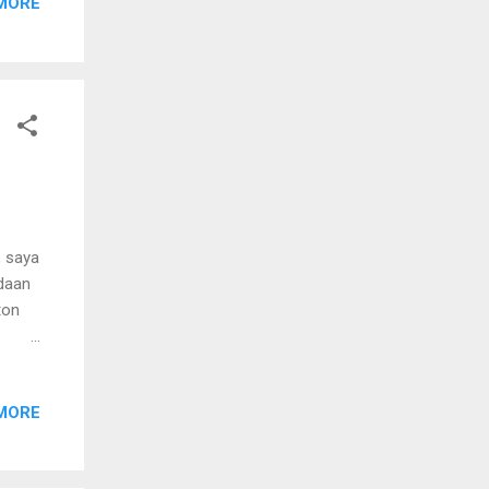
MORE
Kita
ang
ang
engan
, saya
adaan
ton
benar
itu
MORE
 me-r
"
Pada