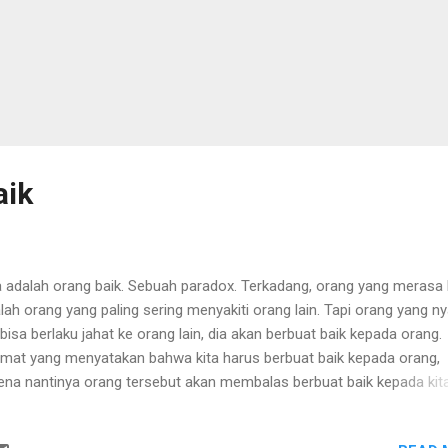
aik
a adalah orang baik. Sebuah paradox. Terkadang, orang yang merasa 
lah orang yang paling sering menyakiti orang lain. Tapi orang yang ny
 bisa berlaku jahat ke orang lain, dia akan berbuat baik kepada orang.
imat yang menyatakan bahwa kita harus berbuat baik kepada orang,
ena nantinya orang tersebut akan membalas berbuat baik kepada kita
dengar semacam take and give . Kalau di pikir-pikir, sebagai manusia,
usnya kita berbuat baik kepada orang bukan karena ingin diperlakukan