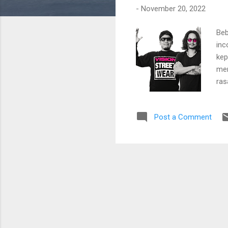
-
November 20, 2022
Beb
inc
kep
mem
ras
ada
dan
Post a Comment
har
sep
men
Gak
ber
jal
men