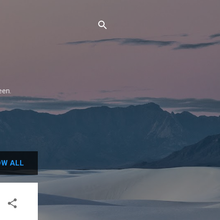
een.
W ALL