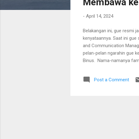
Membawa ke
-
April 14, 2024
Belakangan ini, gue resmi j
kenyataannya. Saat ini gue
and Communication Manageme
pelan-pelan ngarahin gue ke
Binus. Nama-namanya famil
tinggal di Jabodetabek, da
ideal. Dan jujur aja, di usi
Post a Comment
ketemu LSPR Communication
hal sederhana, blended lear
Masih bisa kerja. Masih bis