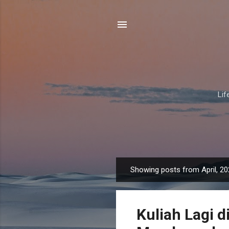
Lif
Showing posts from April, 2
P
o
s
Kuliah Lagi 
t
s