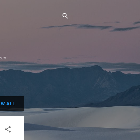
een.
W ALL