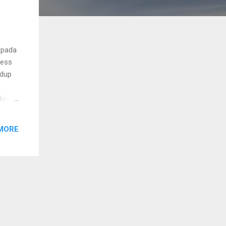
ipada
ness
idup
dak
asiswa
MORE
 satu
hnya.