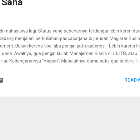
 Sana
adi mahasiswa lagi. Status yang sebenarnya terdengar lebih keren dar
 sedang menjalani perkuliahan pascasarjana di jurusan Magister Busi
nt. Bukan karena tiba-tiba pengin jadi akademisi. Lebih karena h
 sana. Awalnya, gue pengin kuliah Manajemen Bisnis di UI, ITB, atau
iar. Kedengarannya “mapan”. Masalahnya cuma satu, gue sedang ti
n hidup gue belum cukup fleksibel untuk bolak-balik demi status mah
a segini, idealisme kadang harus dikalahkan sama logistik. Akhirnya gue
READ 
 and Business Institute . Yang menarik bukan nama besarnya, tapi
ning . Artinya, gue tetap bisa kuliah tanpa harus pindah hidup sepenu
a capek. Masih bisa mikir, “Kenapa gue nambah beban hid...