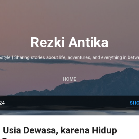
Skip to main content
Rezki Antika
estyle | Sharing stories about life, adventures, and everything in betw
HOME
024
SHO
di Usia Dewasa, karena Hidup