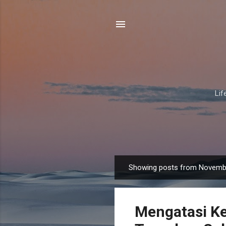
Lif
Showing posts from Novemb
P
o
s
Mengatasi Ke
t
s