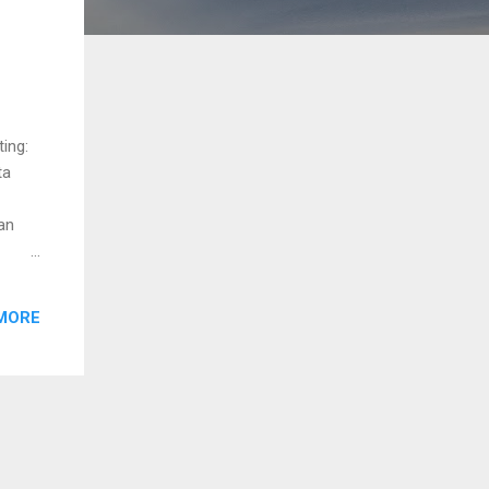
ing:
ta
an
kita.
MORE
at.
l.
bil,