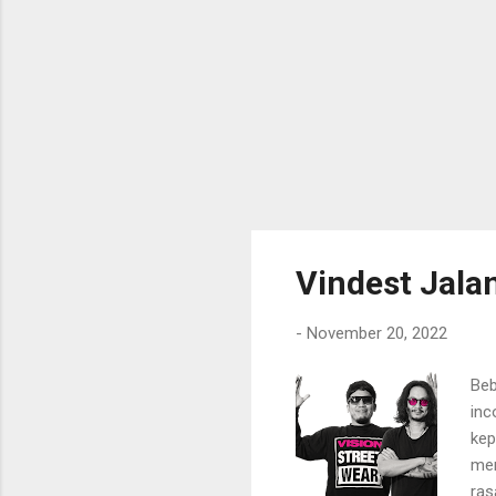
Vindest Jala
-
November 20, 2022
Beb
inc
kep
mem
ras