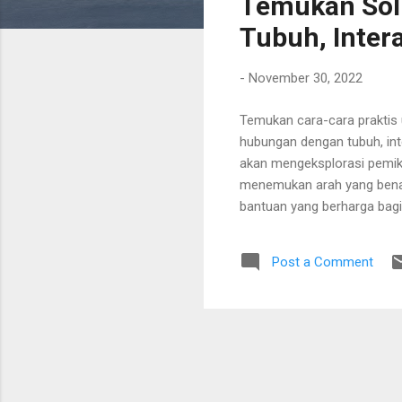
Temukan Sol
Tubuh, Intera
-
November 30, 2022
Temukan cara-cara praktis 
hubungan dengan tubuh, inte
akan mengeksplorasi pemiki
menemukan arah yang benar
bantuan yang berharga bagi
tersebut, terdapat beberap
kehidupan kita. Kebiasaan b
Post a Comment
Namun, jika kita mengetahu
Sayangnya, seringkali kita 
Ketika kita merasa tidak me
seringkali kita jatuh dalam p