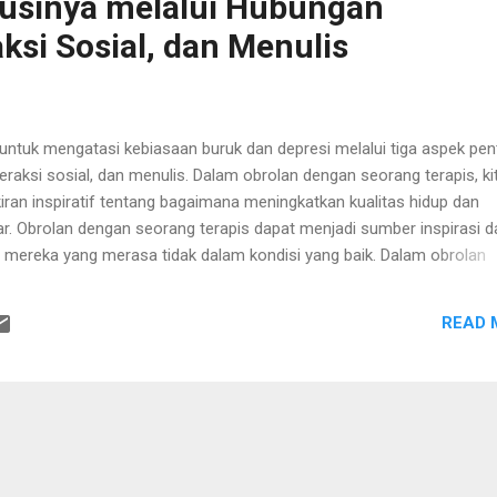
usinya melalui Hubungan
ksi Sosial, dan Menulis
untuk mengatasi kebiasaan buruk dan depresi melalui tiga aspek pent
raksi sosial, dan menulis. Dalam obrolan dengan seorang terapis, ki
ran inspiratif tentang bagaimana meningkatkan kualitas hidup dan
. Obrolan dengan seorang terapis dapat menjadi sumber inspirasi d
 mereka yang merasa tidak dalam kondisi yang baik. Dalam obrolan
a pemikiran menarik tentang bagaimana kita dapat meningkatkan
uruk dan kurangnya disiplin seringkali menjadi hambatan dalam hidup 
READ 
i apa yang seharusnya kita lakukan, kita akan bekerja dengan semang
merasa bingung tentang langkah apa yang sebenarnya harus kita ambi
miliki arah hidup atau bingung tentang langkah apa yang harus kita am
erangkap depresi. ...