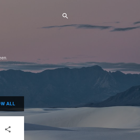
een.
W ALL