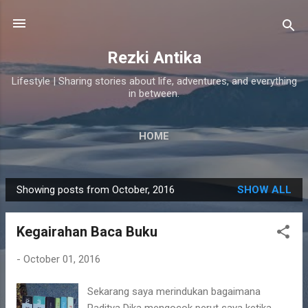
Skip to main content
Rezki Antika
Lifestyle | Sharing stories about life, adventures, and everything
in between.
HOME
Showing posts from October, 2016
SHOW ALL
P
o
Kegairahan Baca Buku
s
t
-
October 01, 2016
s
Sekarang saya merindukan bagaimana
Raditya Dika mengocok perut saya ketika