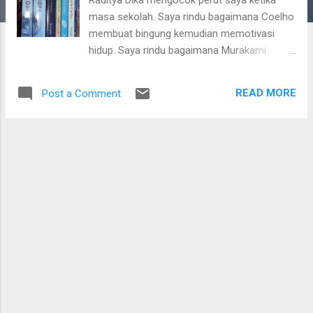
masa sekolah. Saya rindu bagaimana Coelho
membuat bingung kemudian memotivasi
hidup. Saya rindu bagaimana Murakami
menemani kesendirian saya. Tiga penulis itu
adalah penulis favorit saya. Diusia remaja
READ MORE
Post a Comment
saya gemar membaca Raditya Dika. Namun
sekarang, setelah saya baca bukunya
kembali, perasaan menggebu tidak seperti
saya membacanya ketika tahun 2006 sampai
2011. Mungkin waktu itu saya memasuki
umur 20. Umur menuju pendewasaan.
Namun saya tetap menikmati karya-karyanya
hingga sekarang. Lalu, berbeda dengan Paulo
Coelho, cerita-cerita perjalanan hidup yang
memberikan semangat juga tidak terlalu
menggiurkan ketika membacanya sekarang.
Ketika saya membaca The Alchemist, saya
begitu bersemangat. Namun ketika