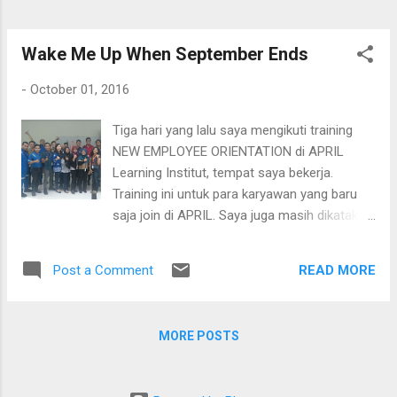
membaca Adultnya, saya malah tidak
menemukan perasaan yang sama seperti
membaca The Alchemist, Aleph dan lainnya.
Wake Me Up When September Ends
Haruki Murakami. Penulis yang hobi lari ini
-
October 01, 2016
membuat saya jatuh cinta dengan watana...
Tiga hari yang lalu saya mengikuti training
NEW EMPLOYEE ORIENTATION di APRIL
Learning Institut, tempat saya bekerja.
Training ini untuk para karyawan yang baru
saja join di APRIL. Saya juga masih dikatakan
baru walaupun sudah delapan bulan disini.
Awalnya saya merasa training kali ini biasa
READ MORE
Post a Comment
saja. Ucapan-ucapan dari teman-teman
terkasih yang mengatakan : "Makan permen
banyak-banyak supaya tidak mengantuk"
MORE POSTS
Perkataan itu benar. Namun, ada hal yang
lebih penting di training ini. Saya sendiri yang
dari dulu tidak suka ikut orientasi siswa dan