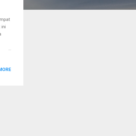
empat
ini
a
idup
MORE
na
ngga,
 sudah
asa-
hal