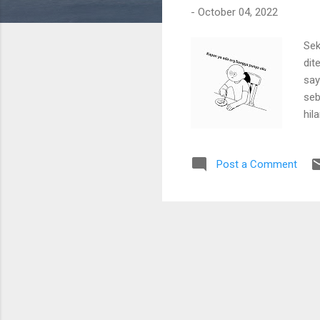
-
October 04, 2022
Sek
dit
say
seb
hil
Seb
men
Post a Comment
man
diu
sud
bis
men
mas
yan