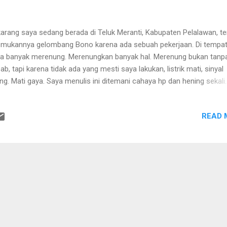
arang saya sedang berada di Teluk Meranti, Kabupaten Pelalawan, t
emukannya gelombang Bono karena ada sebuah pekerjaan. Di tempat 
a banyak merenung. Merenungkan banyak hal. Merenung bukan tanp
ab, tapi karena tidak ada yang mesti saya lakukan, listrik mati, sinyal
ang. Mati gaya. Saya menulis ini ditemani cahaya hp dan hening sekali.
elum listrik mati, saya melihat video TikTok kakak saya, saya baru
yadari bahwa saya sudah banyak kemajuan, sudah bisa merantau, h
READ 
diri. Tidak menyangka saya sudah berubah banyak sejauh perjalana
sia 20an. Proud of myself. Kedua almarhum orang tua saya pasti ba
ah banyak hal-hal yang dulu sulit saya lakukan, saat ini bisa, bahkan
a diandalkan oleh keluarga. Semoga pencapaian-pencapain lebih juga
gikuti. Baru satu, ternyata setelah dipikir-pikir saya bisa melewati m
a ‘sulit’ dengan cukup baik. Ya walaupun suliiiiiit sekali. Melewati hal-
g tidak pernah saya rasakan. Emosi terendah d...