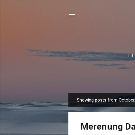
Lif
Showing posts from October
P
o
s
Merenung Da
t
s