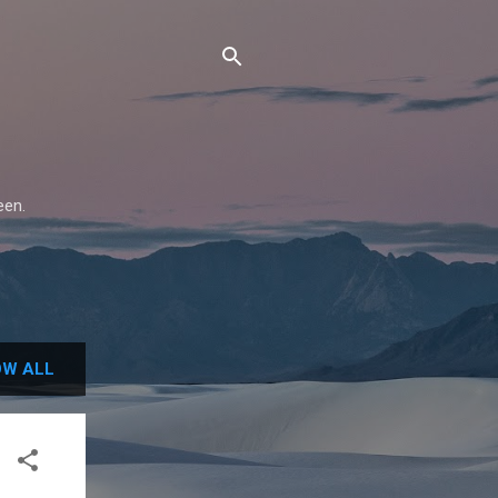
een.
W ALL