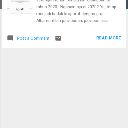
tahun 2020. Ngapain aja di 2020? Ya, tetap
menjadi budak korporat dengan gaji
Alhamdulillah pas-pasan, pas-pas bisa
makan, pas-pas bisa beli skin care murah,
pas-pasan bisa beli tiket Air Asia ke
READ MORE
Post a Comment
Malaysia, pas-pas bisa ikut ibadah qurban
setiap tahun. Alhamdulillah. Konon, kata
Ustad, orang yang sering bersyukur
InsyaAllah rezekinya akan bertambah, Amiin.
Terus ngapain aja di tahun 2020? Ya banyak.
Some I can't say. Ya menikmati kelas online.
Selama Karantina setelah dari China kemarin,
saya ikut kursus The Fundamental of Digital
Marketing dari Google, Alhamdulillah sudah
lulus dan dapat sertifikatnya. Ini kursus
gratis. Rekan-rekan terkasih bisa coba di
Google Digital Garage. Selain itu, saya juga
ikutan kelas-kelas online seperti Politik dan