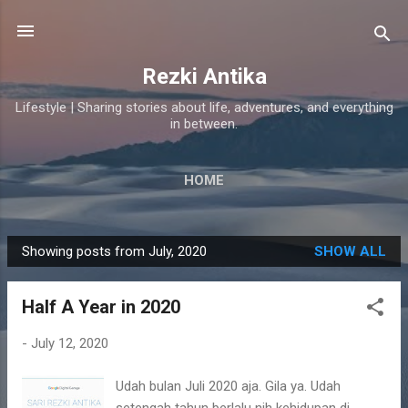
Skip to main content
Rezki Antika
Lifestyle | Sharing stories about life, adventures, and everything
in between.
HOME
Showing posts from July, 2020
SHOW ALL
P
o
Half A Year in 2020
s
t
-
July 12, 2020
s
Udah bulan Juli 2020 aja. Gila ya. Udah
setengah tahun berlalu nih kehidupan di