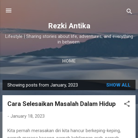
Skip to main content
Rezki Antika
Lifestyle | Sharing stories about life, adventures, and everything
in between.
HOME
Showing posts from January, 2023
SHOW ALL
P
o
Cara Selesaikan Masalah Dalam Hidup
s
t
-
January 18, 2023
s
Kita pernah merasakan diri kita hancur berkeping-keping,
pernah merasa kosong, pernah kehilangan arah, pernah