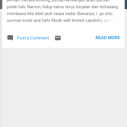
patah hati. Namun, hidup harus terus berjalan dan terkadang
membawa kita lebih jauh tanpa sadar. Biasanya, I go into
survival mode and Safe Mode with limited capability and
access . Untuk itu, saya m enyelami diri sendiri - introspeksi
dan menganalisis diri. Saya menulis keresahan tersebut.
READ MORE
Post a Comment
Menulis point demi point . Secara spesifik. Kemudian
menuliskan solusinya. Kadang-kadang saya bahkan tidak
menemukan jawabannya. Tak jarang, saya juga memikirkan
hal-hal yang membuat saya senang. Pandji Pragiwaksono
pernah bilang kalau kita bisa ngelewatin masalah-masalah
hidup yang berat karena ternyata masalah hidup kita akan
selesai pada akhirnya, walaupun tidak dengan cara yang kita
inginkan. Kita semua punya masalah hidup yang berbeda-
beda, berat atau tidaknya juga berbeda-beda bagi setiap
orang, tapi tugas kita itu cuma satu, BERTAHAN. Begitulah
caranya.