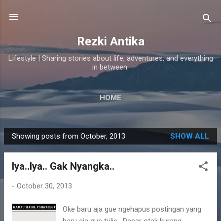
Skip to main content
Rezki Antika
Lifestyle | Sharing stories about life, adventures, and everything
in between.
HOME
Showing posts from October, 2013
SHOW ALL
P
o
Iya..Iya.. Gak Nyangka..
s
t
-
October 30, 2013
s
Oke baru aja gue ngehapus postingan yang
baru aja gue tulis. Dasar otak kurang