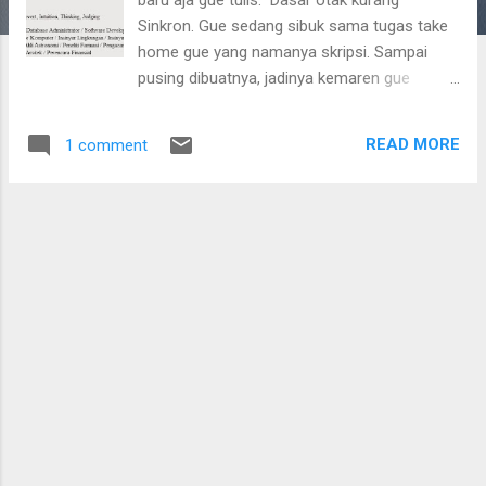
Sinkron. Gue sedang sibuk sama tugas take
home gue yang namanya skripsi. Sampai
pusing dibuatnya, jadinya kemaren gue
curhat sama Ibu Dosen pembimbing gue
yang baik hati, semoga beliau menunjukan
READ MORE
1 comment
jalan menuju kelulusan yang Amat baik.
Amiiin. *** Jadi mahasiswa yang selalu di
bayangi sama skripsi, gue jadi sering mikir
sehabis lulus gue kerja dimana ya,
pengennya s2 sih, tapi ya gitu. Gue pesimis
sama diri gue, sedangkan ngerjain skripsi aja
gue mabuk kepayang di buatnya, apalagi
kerja. Sebagai mahasiswa yang sedang
skripsian, gue tahu apa yang gue mesti
lakuin, kejar informan, wawancara informan,
nulis hasil hasil wawancara seindah dan
sebagus mungkin, bimbingan, tapi tidak
dengan perasaan gue. Gak ada perusahaan