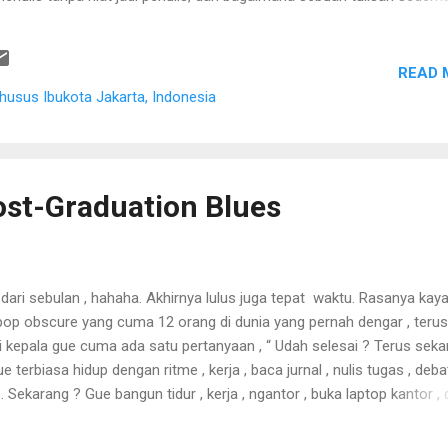
se hidup di mana menulis bukan soal ingin jadi penulis. Buat gue, m
tenang buat mikir. Itu pun karena gue tipe orang yang kalau kebanya
 jelas arah pikirannya. Waktu itu gue banyak baca blog. Salah satu
READ 
ue lupa pertama kali bisa nyasar ke sana dari mana. Mungkin dari Goog
husus Ibukota Jakarta, Indonesia
rnet zaman dulu memang suka mempertemukan orang dengan hal-hal
la...
st-Graduation Blues
dari sebulan , hahaha. Akhirnya lulus juga tepat waktu. Rasanya kay
tpop obscure yang cuma 12 orang di dunia yang pernah dengar , terus
Di kepala gue cuma ada satu pertanyaan , “ Udah selesai ? Terus sek
ue terbiasa hidup dengan ritme , kerja , baca jurnal , nulis tugas , deba
ture. Sekarang ? Gue bangun tidur , kerja , ngantor , buka laptop kantor ,
 di hidup orang lain. Kalau kata riset , S2 itu bikin kita , “ Lebih siap
l .” Iya , siap menghadapi beban kerja orang lain.Karena setelah