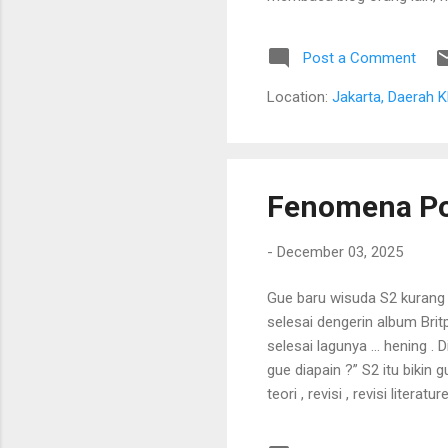
membuka jalan hidup. Ada fa
waktu itu cuma cara paling 
Post a Comment
ngomong, malah makin nggak
blog Raditya Dika . Jujur, g
Location:
Jakarta, Daerah K
Atau mungkin karena inte
random tanpa alasan yang je
Fenomena Po
-
December 03, 2025
Gue baru wisuda S2 kurang 
selesai dengerin album Bri
selesai lagunya … hening . 
gue diapain ?” S2 itu bikin g
teori , revisi , revisi litera
ngerasa kayak lagi jadi cameo
menghadapi dunia profesiona