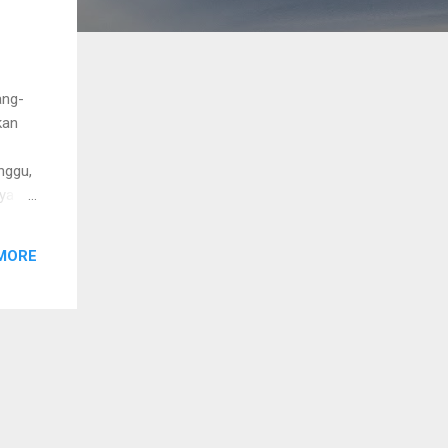
ang-
kan
nggu,
tya
ar
MORE
dcast
rahan
ggak