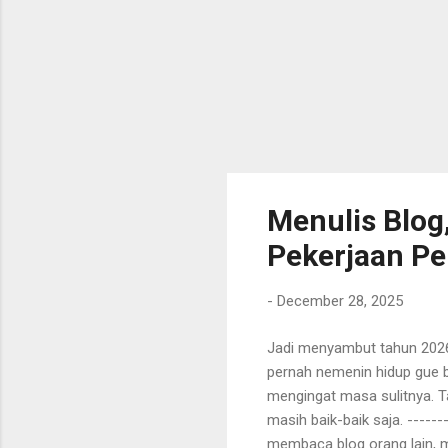
Menulis Blog,
Pekerjaan P
-
December 28, 2025
Jadi menyambut tahun 2026,
pernah nemenin hidup gue b
mengingat masa sulitnya. Ta
masih baik-baik saja. -------
membaca blog orang lain, m