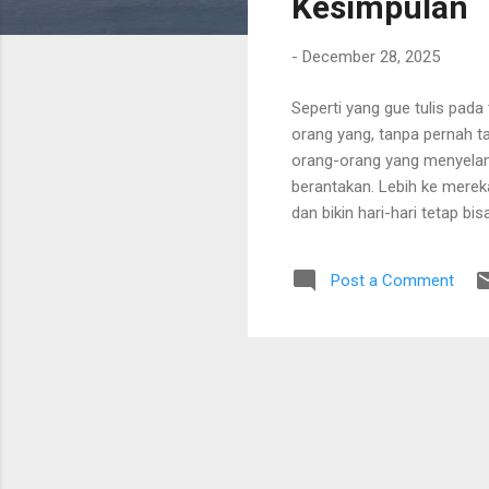
Kesimpulan
-
December 28, 2025
Seperti yang gue tulis pada
orang yang, tanpa pernah t
orang-orang yang menyelam
berantakan. Lebih ke merek
dan bikin hari-hari tetap bi
Dika, yang sudah gue tulis 
menemani fase hidup gue yan
Post a Comment
atau sentimental. Ini cuma 
yang ada dia bukan karena 
hidup. Gue dengerin karena 
ada niat buat mengarahkan 