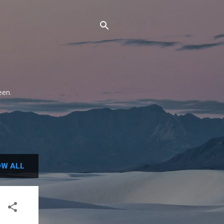
een.
W ALL