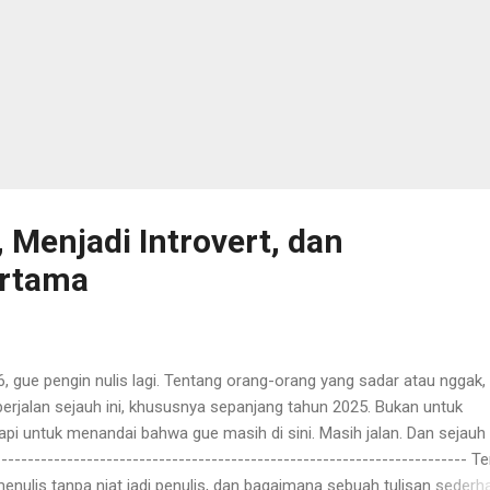
 Menjadi Introvert, dan
ertama
 gue pengin nulis lagi. Tentang orang-orang yang sadar atau nggak,
erjalan sejauh ini, khususnya sepanjang tahun 2025. Bukan untuk
pi untuk menandai bahwa gue masih di sini. Masih jalan. Dan sejauh i
----------------------------------------------------------------------- T
enulis tanpa niat jadi penulis, dan bagaimana sebuah tulisan sederh