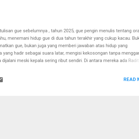
 tulisan gue sebelumnya , tahun 2025, gue pengin menulis tentang or
ahu, menemani hidup gue di dua tahun terakhir yang cukup kacau. Bu
atkan gue, bukan juga yang memberi jawaban atas hidup yang
a yang hadir sebagai suara latar, mengisi kekosongan tanpa mengga
sa dijalani meski kepala sering ribut sendiri. Di antara mereka ada Radi
di sini , dan Iqbaal Ramadhan, lewat obrolan-obrolan podcast yang
g lagi tidak teratur. Tulisan ini bukan ucapan terima kasih yang bes
READ 
catatan kecil tentang kehadiran yang nggak berisik. Gue dengerin po
pengin belajar sesuatu. Dan bukan juga karena berharap dapat pence
obrolannya.Di podcast itu, nggak ada usaha buat terdengar pintar. N
pen...