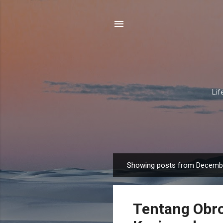
Lif
Showing posts from Decembe
P
o
s
Tentang Obro
t
s