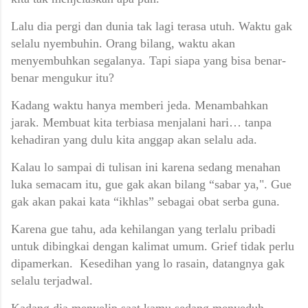
Lalu dia pergi dan dunia tak lagi terasa utuh.
Waktu gak
selalu nyembuhin.
Orang bilang, waktu akan
menyembuhkan segalanya. Tapi siapa yang bisa benar-
benar mengukur itu?
Kadang waktu hanya memberi jeda.
Menambahkan
jarak.
Membuat kita terbiasa menjalani hari… tanpa
kehadiran yang dulu kita anggap akan selalu ada.
Kalau lo sampai di tulisan ini karena sedang menahan
luka semacam itu, g
ue gak akan bilang “sabar ya,".
Gue
gak akan pakai kata “ikhlas” sebagai obat serba guna.
Karena gue tahu, ada kehilangan yang terlalu pribadi
untuk dibingkai dengan kalimat umum.
Grief tidak perlu
dipamerkan.
Kesedihan yang lo rasain, datangnya gak
selalu terjadwal.
Kadang dia menyelip saat kamu sedang menyeduh