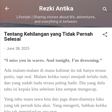
Skip to main content
Rezki Antika
Lifestyle | Sharing stories about life, adventures,
and everything in between.
Tentang Kehilangan yang Tidak Pernah
Selesai
-
June 28, 2025
“I miss you in waves. And tonight, I’m drowning.”
Ada malam-malam di mana kalimat itu tak hanya terasa
puitis, tapi real.
Malam ketika sunyi menjadi terlalu riuh,
dan yang sudah tiada terasa paling hadir.
Dia yang dulu
tahu isi kepala kita sebelum kita sempat mengucap.
Yang tahu suara tawa kita dan juga diam-diamnya luka
yang tak pernah kita akui.
Yang mengerti, bahkan ketika
kita tak menjelaskan apa pun.