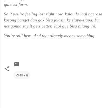
quietest form.
So if you’re feeling lost right now,
kalau lo lagi ngerasa
kosong banget dan gak bisa jelasin ke siapa-siapa,
I’m
not gonna say it gets better,
Tapi gue bisa bilang ini:
You’re still here. And that already means something.
Refleksi
C
o
m
m