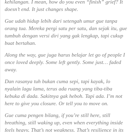
kehilangan.
I mean, how do you even “finish” grief?
It
doesn’t end.
It just changes shape.
Gue udah hidup lebih dari setengah umur gue tanpa
orang tua.
Mereka pergi satu per satu, dan sejak itu,
gue
tumbuh dengan versi diri yang gak lengkap, tapi cukup
buat bertahan.
Along the way,
gue juga harus belajar let go of people I
once loved deeply.
Some left gently.
Some just… faded
away.
Dan rasanya tuh bukan cuma sepi,
tapi kayak,
lo
nyalain lagu lama, terus ada ruang yang tiba-tiba
kebuka di dada.
Sakitnya gak heboh. Tapi ada.
I’m not
here to give you closure.
Or tell you to move on.
Gue cuma pengen bilang,
if you’re still here,
still
breathing, still waking up,
even when everything inside
feels heavy,
That’s not weakness.
That’s resilience in its