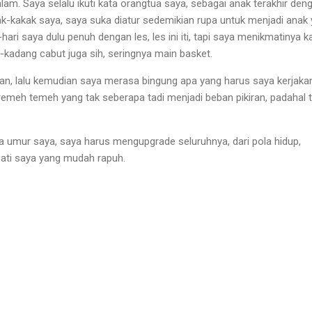
lam. Saya selalu ikuti kata orangtua saya, sebagai anak terakhir den
ak-kakak saya, saya suka diatur sedemikian rupa untuk menjadi anak
i-hari saya dulu penuh dengan les, les ini iti, tapi saya menikmatinya 
kadang cabut juga sih, seringnya main basket.
n, lalu kemudian saya merasa bingung apa yang harus saya kerjaka
remeh temeh yang tak seberapa tadi menjadi beban pikiran, padahal t
 umur saya, saya harus mengupgrade seluruhnya, dari pola hidup,
hati saya yang mudah rapuh.