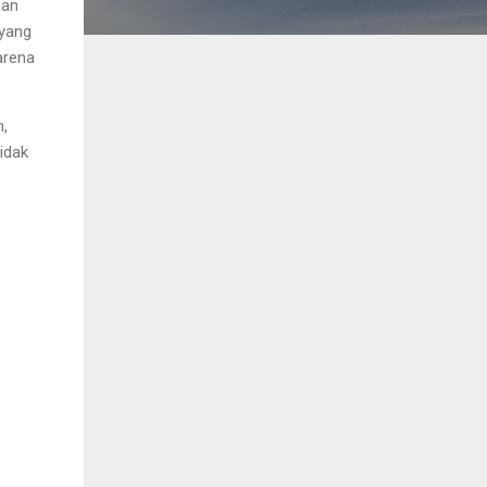
gan
 yang
karena
n,
idak