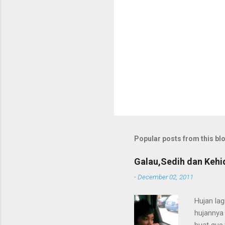
Popular posts from this bl
Galau,Sedih dan Keh
-
December 02, 2011
Hujan lag
hujannya