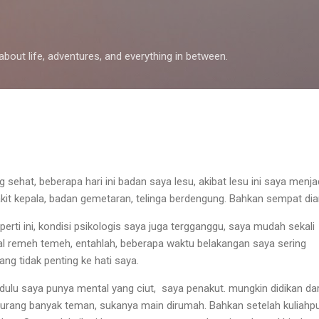
Skip to main content
 about life, adventures, and everything in between.
sehat, beberapa hari ini badan saya lesu, akibat lesu ini saya menja
kit kepala, badan gemetaran, telinga berdengung. Bahkan sempat dia
erti ini, kondisi psikologis saya juga tergganggu, saya mudah sekali
al remeh temeh, entahlah, beberapa waktu belakangan saya sering
ng tidak penting ke hati saya.
dulu saya punya mental yang ciut, saya penakut. mungkin didikan dar
 Kurang banyak teman, sukanya main dirumah. Bahkan setelah kuliahp