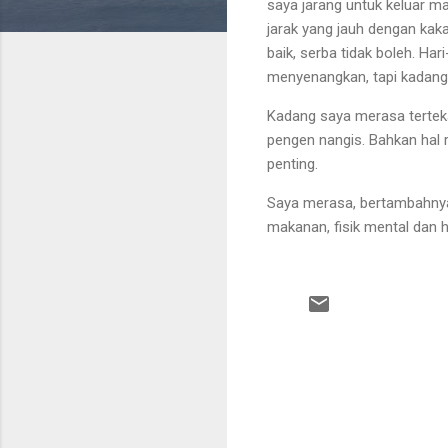
saya jarang untuk keluar ma
jarak yang jauh dengan kak
baik, serba tidak boleh. Har
menyenangkan, tapi kadang-
Kadang saya merasa terteka
pengen nangis. Bahkan hal 
penting.
Saya merasa, bertambahnya
makanan, fisik mental dan 
C
o
m
m