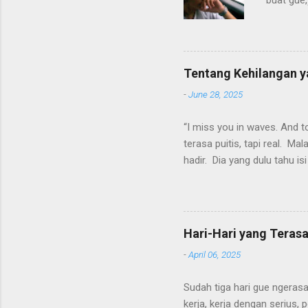
buat gue,
kasian it
disana,pa
suka gala
tambah d
Tentang Kehilangan y
gue. *ngo
-
June 28, 2025
manusia 
makan aja
“I miss you in waves. And 
tiap kehi
terasa puitis, tapi real. Ma
kalangan
hadir. Dia yang dulu tahu i
galau,kar
dan juga diam-diamnya luka 
menjelaskan apa pun. Lalu d
Orang bilang, waktu akan m
Kadang waktu hanya member
Hari-Hari yang Teras
tanpa kehadiran yang dulu k
-
April 06, 2025
menahan luka semacam itu, g
obat serba guna. Karena gue 
Sudah tiga hari gue ngera
kerja, kerja dengan serius,