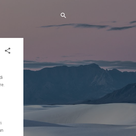
di
re.
i
un